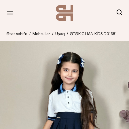
Əsas səhifə
/
Məhsullar
/
Uşaq
/
ƏTƏK CİHAN KİDS D01381