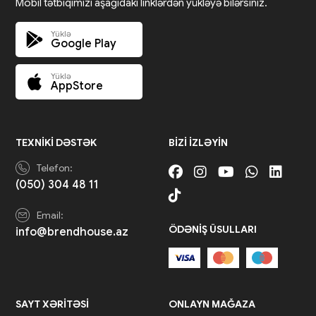
Mobil tətbiqimizi aşağıdakı linklərdən yükləyə bilərsiniz.
Yüklə
Google Play
Yüklə
AppStore
TEXNIKI DƏSTƏK
BIZI IZLƏYIN
Telefon:
(050) 304 48 11
Email:
ÖDƏNIŞ ÜSULLARI
info@brendhouse.az
SAYT XƏRITƏSI
ONLAYN MAĞAZA