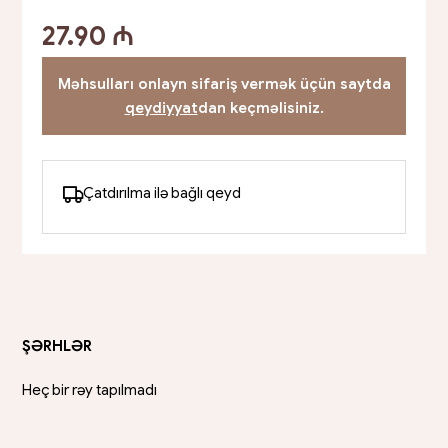
27.90 ₼
Məhsulları onlayn sifariş vermək üçün saytda
qeydiyyat
dan keçməlisiniz.
Çatdırılma ilə bağlı qeyd
ŞƏRHLƏR
Heç bir rəy tapılmadı