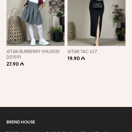
ƏTƏK BURBERRY VHU5551
ƏTƏK TAC 627
D01591
19.90 ₼
27.90 ₼
BREND HOUSE