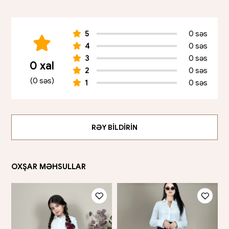
5
0 səs
4
0 səs
3
0 səs
0 xal
2
0 səs
(0 səs)
1
0 səs
RƏY BILDIRIN
OXŞAR MƏHSULLAR