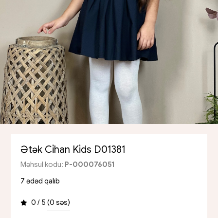
Ətək Ci̇han Ki̇ds D01381
Məhsul kodu:
P-000076051
7 ədəd qalıb
0 / 5
(0 səs)