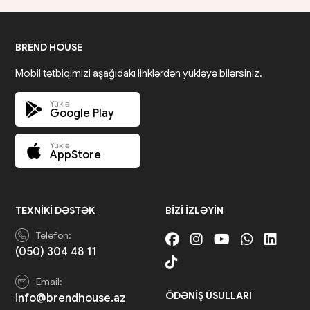
BREND HOUSE
Mobil tətbiqimizi aşağıdakı linklərdən yükləyə bilərsiniz.
Yüklə
Google Play
Yüklə
AppStore
TEXNIKI DƏSTƏK
BIZI IZLƏYIN
Telefon:
(050) 304 48 11
Email:
ÖDƏNIŞ ÜSULLARI
info@brendhouse.az