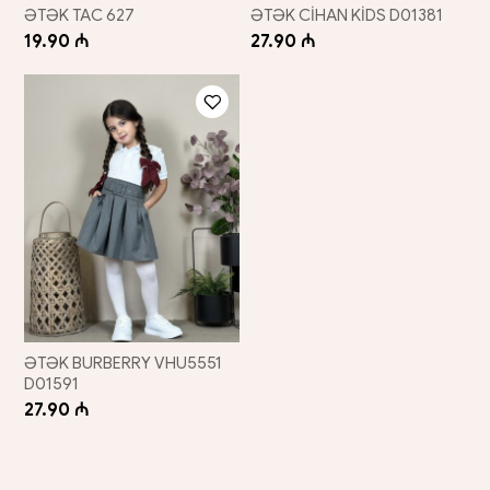
ƏTƏK TAC 627
ƏTƏK CİHAN KİDS D01381
19.90 ₼
27.90 ₼
ƏTƏK BURBERRY VHU5551
D01591
27.90 ₼