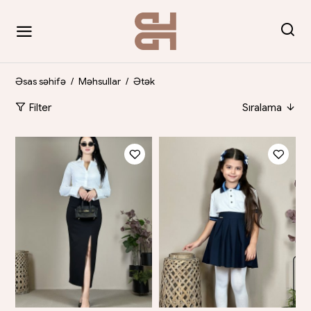
Əsas səhifə
/
Məhsullar
/
Ətək
Filter
Sıralama