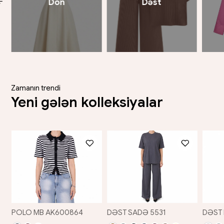
Don
Dəst
Kö
Zamanın trendi
Yeni gələn kolleksiyalar
POLO MB AK600864
DƏST SADƏ 5531
DƏST 