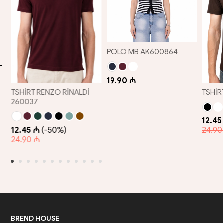
POLO MB AK600864
19.90 ₼
TSHİRT RENZO RİNALDİ
TSHİR
260037
12.45
12.45 ₼
(-50%)
24.90
24.90 ₼
BREND HOUSE