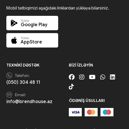
Mobil tətbiqimizi aşağıdakı linklərdən yükləyə bilərsiniz.
Yüklə
Google Play
Yüklə
AppStore
TEXNIKI DƏSTƏK
BIZI IZLƏYIN
Telefon:
(050) 304 48 11
Email:
ÖDƏNIŞ ÜSULLARI
info@brendhouse.az