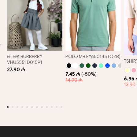
ƏTƏK BURBERRY
POLO MB EY650145 (ÖZB)
TSHİR
VHU5551 D01591
27.90 ₼
7.45 ₼
(-50%)
6.95 
14.90 ₼
13.90