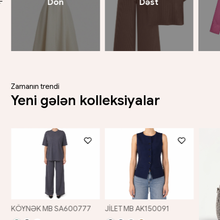
Don
Dəst
Zamanın trendi
Yeni gələn kolleksiyalar
KÖYNƏK MB SA600777
JİLET MB AK150091