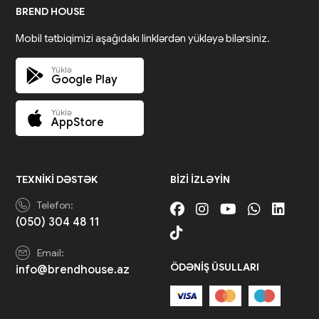
BREND HOUSE
Mobil tətbiqimizi aşağıdakı linklərdən yükləyə bilərsiniz.
Yüklə
Google Play
Yüklə
AppStore
TEXNIKI DƏSTƏK
BIZI IZLƏYIN
Telefon:
(050) 304 48 11
Email:
ÖDƏNIŞ ÜSULLARI
info@brendhouse.az