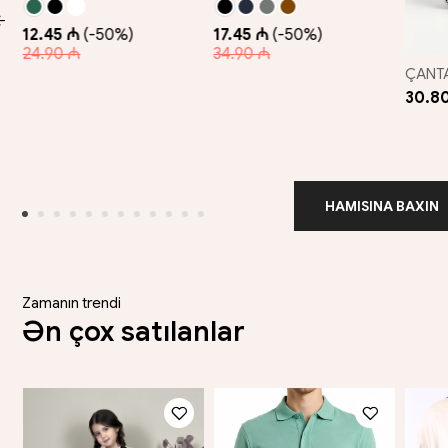
12.45 ₼
(-50%)
17.45 ₼
(-50%)
24.90 ₼
34.90 ₼
ÇANTA
30.8
HAMISINA BAXIN
Zamanın trendi
Ən çox satılanlar