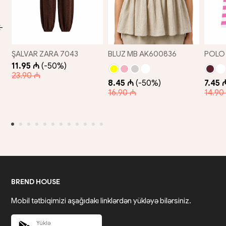
POLO
ŞALVAR ZARA 7043
BLUZ MB AK600836
11.95 ₼
(-50%)
23.90 ₼
7.45 
8.45 ₼
(-50%)
14.90
16.90 ₼
BREND HOUSE
Mobil tətbiqimizi aşağıdakı linklərdən yükləyə bilərsiniz.
Yüklə