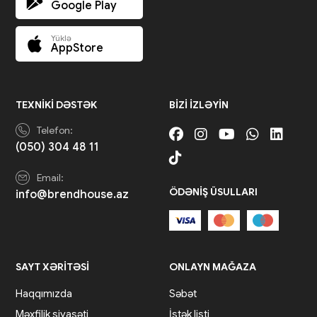
Google Play
Yüklə
AppStore
TEXNIKI DƏSTƏK
BIZI IZLƏYIN
Telefon:
(050) 304 48 11
Email:
ÖDƏNIŞ ÜSULLARI
info@brendhouse.az
SAYT XƏRITƏSI
ONLAYN MAĞAZA
Haqqımızda
Səbət
Məxfilik siyasəti
İstək listi