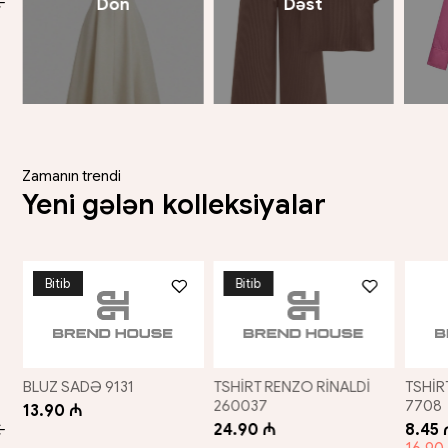
Don
Dəst
Zamanın trendi
Yeni gələn kolleksiyalar
Bitib
Bitib
BLUZ SADƏ 9131
TSHİRT RENZO RİNALDİ
TSHİR
260037
7708
13.90 ₼
24.90 ₼
8.45 