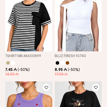
TSHİRT MB AK600899
BLUZ FİRESH 10740
7.45 ₼
(-50%)
8.95 ₼
(-50%)
14.90 ₼
17.90 ₼