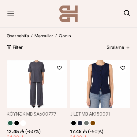
Əsas səhifə
/
Məhsullar
/
Qadın
Filter
Sıralama
KÖYNƏK MB SA600777
JİLET MB AK150091
12.45 ₼
(-50%)
17.45 ₼
(-50%)