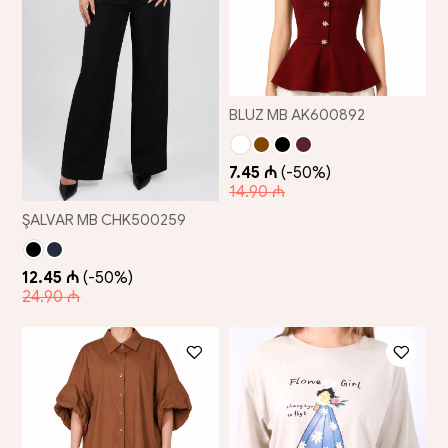
BLUZ MB AK600892
7.45 ₼
(-50%)
14.90 ₼
ŞALVAR MB CHK500259
12.45 ₼
(-50%)
24.90 ₼