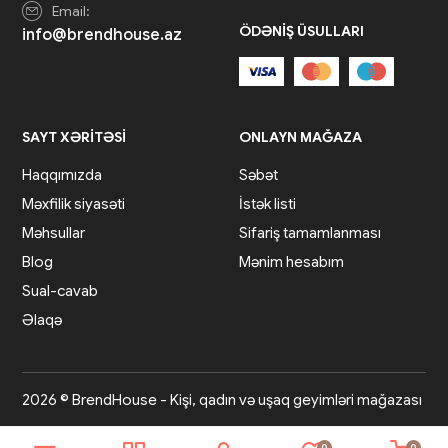
Email:
ÖDƏNIŞ ÜSULLARI
info@brendhouse.az
SAYT XƏRITƏSI
ONLAYN MAĞAZA
Haqqımızda
Səbət
Məxfilik siyasəti
İstək listi
Məhsullar
Sifariş tamamlanması
Blog
Mənim hesabım
Sual-cavab
Əlaqə
2026 © BrendHouse - Kişi, qadın və uşaq geyimləri mağazası
0
0