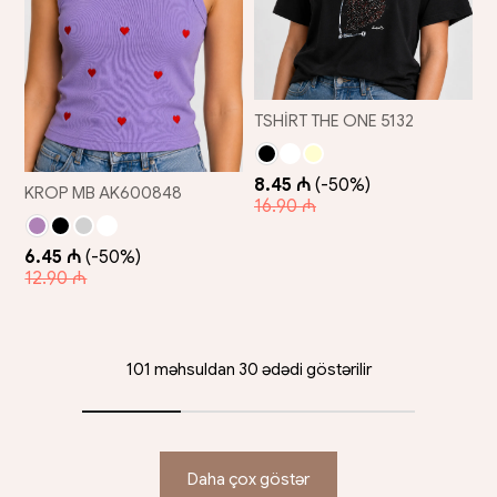
TSHİRT THE ONE 5132
8.45 ₼
(-50%)
KROP MB AK600848
16.90 ₼
6.45 ₼
(-50%)
12.90 ₼
101 məhsuldan 30 ədədi göstərilir
Daha çox göstər