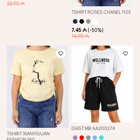
23.90 ₼
TSHİRT ROSES CHANEL 1125
7.45 ₼
(-50%)
14.90 ₼
DƏST MB AA200274
TSHİRT XIANYIGUAN
FASHİON 180