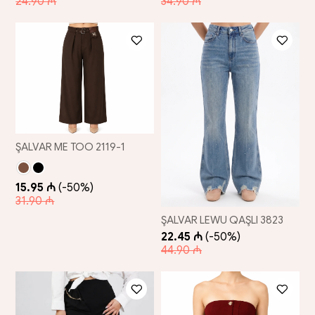
24.90 ₼
34.90 ₼
ŞALVAR ME TOO 2119-1
15.95 ₼
(-50%)
31.90 ₼
ŞALVAR LEWU QAŞLI 3823
22.45 ₼
(-50%)
44.90 ₼