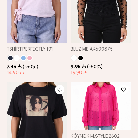
TSHİRT PERFECTLY 191
BLUZ MB AK600875
7.45 ₼
(-50%)
9.95 ₼
(-50%)
14.90 ₼
19.90 ₼
KÖYNƏK M.STYLE 2602