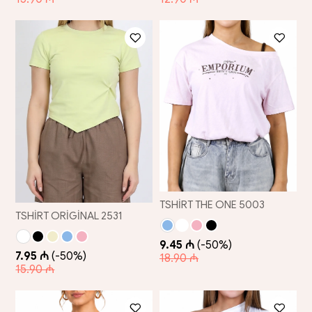
TSHİRT THE ONE 5003
TSHİRT ORİGİNAL 2531
9.45 ₼
(-50%)
7.95 ₼
(-50%)
18.90 ₼
15.90 ₼