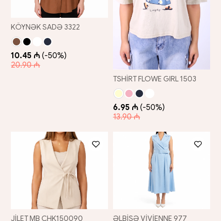
KÖYNƏK SADƏ 3322
10.45 ₼
(-50%)
20.90 ₼
TSHİRT FLOWE GIRL 1503
6.95 ₼
(-50%)
13.90 ₼
JİLET MB CHK150090
ƏLBİSƏ VİVİENNE 977