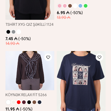
6.95 ₼
(-50%)
13.90 ₼
TSHİRT XYG QIZ ŞƏKİLLİ 1124
7.45 ₼
(-50%)
14.90 ₼
KÖYNƏK RELAX FİT 5266
11.95 ₼
(-50%)