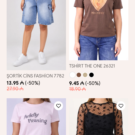
TSHİRT THE ONE 26321
ŞORTİK CİNS FASHİON 7782
13.95 ₼
(-50%)
9.45 ₼
(-50%)
27.90 ₼
18.90 ₼