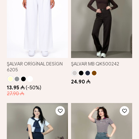
ŞALVAR ORİGİNAL DESİGN
ŞALVAR MB QK500242
6205
24.90 ₼
13.95 ₼
(-50%)
27.90 ₼