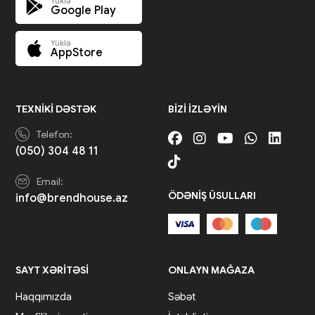
Yüklə
Google Play
Yüklə
AppStore
TEXNIKI DƏSTƏK
BIZI IZLƏYIN
Telefon:
(050) 304 48 11
Email:
ÖDƏNIŞ ÜSULLARI
info@brendhouse.az
SAYT XƏRITƏSI
ONLAYN MAĞAZA
Haqqımızda
Səbət