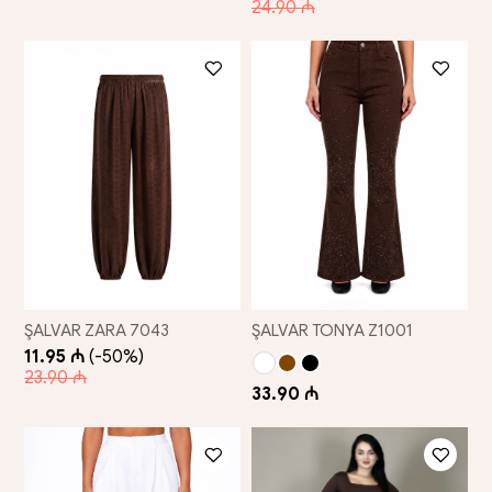
24.90 ₼
ŞALVAR ZARA 7043
ŞALVAR TONYA Z1001
11.95 ₼
(-50%)
23.90 ₼
33.90 ₼