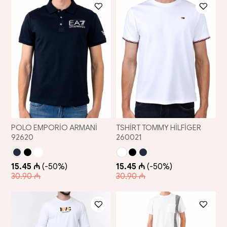
POLO EMPORİO ARMANİ
TSHİRT TOMMY HİLFİGER
92620
260021
15.45 ₼
(-50%)
15.45 ₼
(-50%)
30.90 ₼
30.90 ₼