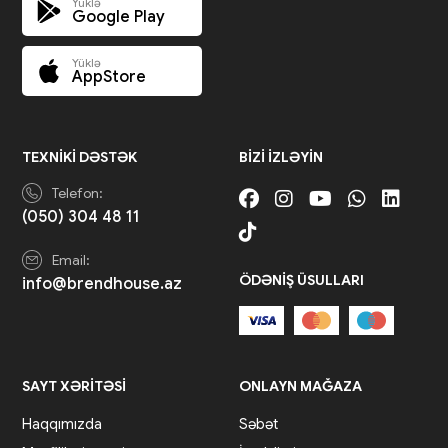
Yüklə
Google Play
Yüklə
AppStore
TEXNIKI DƏSTƏK
BIZI IZLƏYIN
Telefon:
(050) 304 48 11
Email:
ÖDƏNIŞ ÜSULLARI
info@brendhouse.az
SAYT XƏRITƏSI
ONLAYN MAĞAZA
Haqqımızda
Səbət