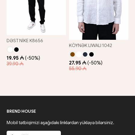
DƏST NİKE K8656
KÖYNƏK LIWALI 1042
19.95 ₼
(-50%)
27.95 ₼
(-50%)
39.90 ₼
55.90 ₼
BREND HOUSE
Mobil tətbiqimizi aşağıdakı linklərdən yükləyə bilərsiniz.