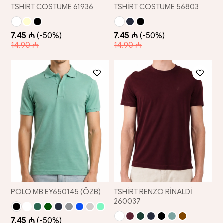
TSHİRT COSTUME 61936
TSHİRT COSTUME 56803
7.45 ₼
(-50%)
7.45 ₼
(-50%)
14.90 ₼
14.90 ₼
POLO MB EY650145 (ÖZB)
TSHİRT RENZO RİNALDİ
260037
7.45 ₼
(-50%)