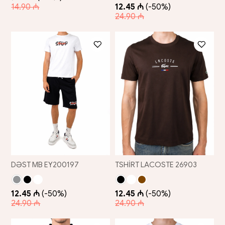
14.90 ₼
12.45 ₼
(-50%)
24.90 ₼
DƏST MB EY200197
TSHİRT LACOSTE 26903
12.45 ₼
(-50%)
12.45 ₼
(-50%)
24.90 ₼
24.90 ₼