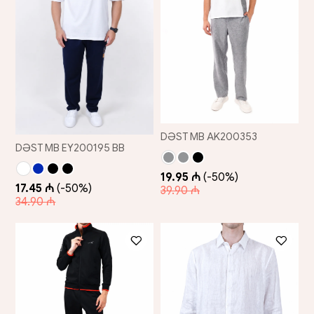
DƏST MB AK200353
DƏST MB EY200195 BB
19.95 ₼
(-50%)
17.45 ₼
(-50%)
39.90 ₼
34.90 ₼