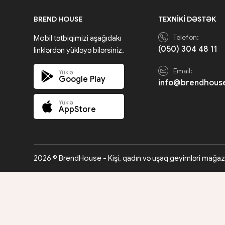
BREND HOUSE
TEXNIKI DƏSTƏK
Telefon:
Mobil tətbiqimizi aşağıdakı
(050) 304 48 11
linklərdən yükləyə bilərsiniz.
Email:
Yüklə
Google Play
info@brendhous
Yüklə
AppStore
2026 © BrendHouse - Kişi, qadın və uşaq geyimləri mağaz