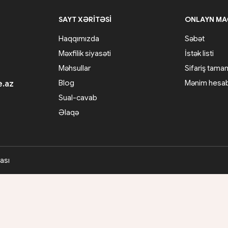
SAYT XƏRITƏSI
ONLAYN M
Haqqımızda
Səbət
Məxfilik siyasəti
İstək listi
Məhsullar
Sifariş tam
Blog
Mənim hesa
e.az
Sual-cavab
Əlaqə
ası