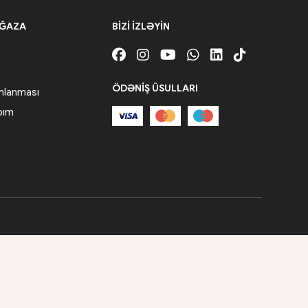
AĞAZA
BIZI IZLƏYIN
ÖDƏNIŞ ÜSULLARI
amlanması
bım