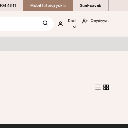
304 48 11
Mobil tətbiqi yüklə
Sual-cavab
Daxil
Qeydiyyat
ol