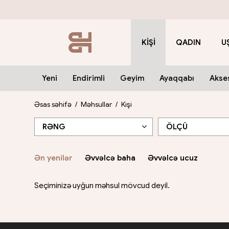
KIŞI
QADIN
U
Yeni
Yeni
Yeni
Yeni
Endirimli
Endirimli
Endirimli
Endirimli
Geyim
Geyim
Geyim
Geyim
Ayaqqabı
Ayaqqabı
Ayaqqabı
Ayaqqabı
Akse
Akse
Akse
Akse
Əsas səhifə
/
Məhsullar
/
Kişi
RƏNG
ÖLÇÜ
Ən yenilər
Əvvəlcə baha
Əvvəlcə ucuz
Seçiminizə uyğun məhsul mövcud deyil.