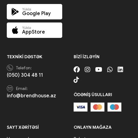
Yüklə
Google Play
Yüklə
AppStore
TEXNIKI DƏSTƏK
BIZI IZLƏYIN
Telefon:
(050) 304 48 11
Email:
ÖDƏNIŞ ÜSULLARI
info@brendhouse.az
SAYT XƏRITƏSI
ONLAYN MAĞAZA